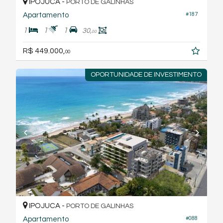
IPOJUCA -
PORTO DE GALINHAS
Apartamento
#187
1
1
1
30,
00
R$ 449.000,
00
OPORTUNIDADE DE INVESTIMENTO
IPOJUCA -
PORTO DE GALINHAS
Apartamento
#088