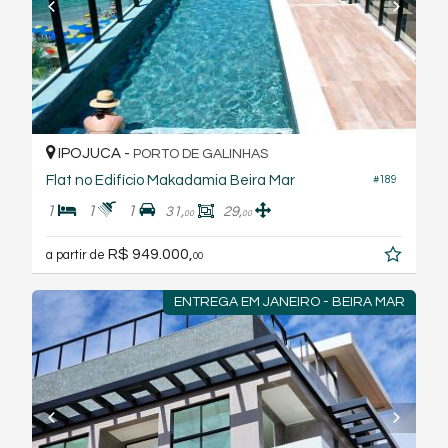
IPOJUCA -
PORTO DE GALINHAS
Flat no Edifício Makadamia Beira Mar
#189
1
1
1
31,
29,
00
00
R$ 949.000,
a partir de
00
ENTREGA EM JANEIRO - BEIRA MAR