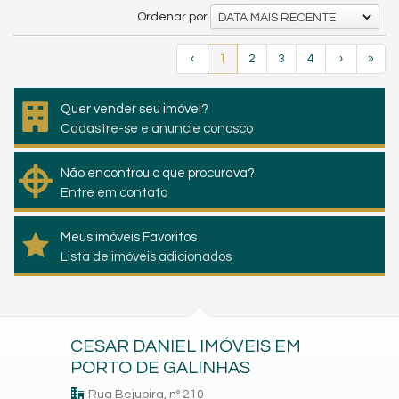
Ordenar por
DATA MAIS RECENTE
‹
1
2
3
4
›
»
Quer vender seu imóvel?
Cadastre-se e anuncie conosco
Não encontrou o que procurava?
Entre em contato
Meus imóveis Favoritos
Lista de imóveis adicionados
CESAR DANIEL IMÓVEIS EM
PORTO DE GALINHAS
Rua Bejupira, nº 210