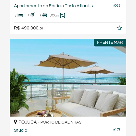
Apartamento no Edifício Porto Atlantis
#023
1
1
1
32,
00
R$ 490.000,
00
FRENTE MAR
IPOJUCA -
PORTO DE GALINHAS
#173
Studio