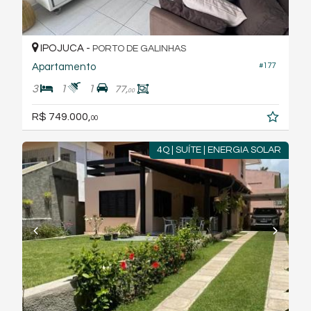
IPOJUCA -
PORTO DE GALINHAS
Apartamento
#177
3
1
1
77,
00
R$ 749.000,
00
4Q | SUÍTE | ENERGIA SOLAR