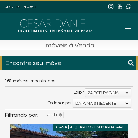
CRECI/PE 14.036-F
Imóveis à Venda
Encontre seu Imóvel
161
imóveis encontrados
Exibir
24 POR PÁGINA
Ordenar por
DATA MAIS RECENTE
Filtrando por:
venda
CASA | 4 QUARTOS EM MARACAÍPE