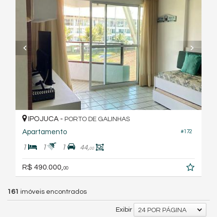
IPOJUCA -
PORTO DE GALINHAS
Apartamento
#172
1
1
1
44,
00
R$ 490.000,
00
161
imóveis encontrados
Exibir
24 POR PÁGINA