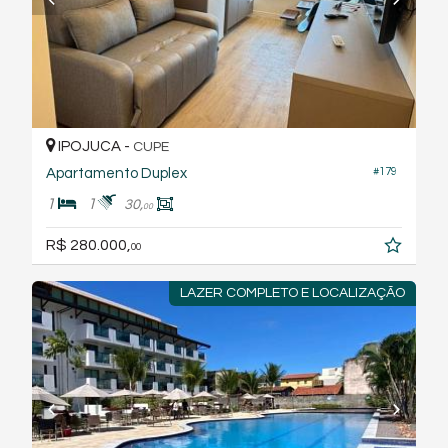
IPOJUCA -
CUPE
Apartamento Duplex
#179
1
1
30,
00
R$ 280.000,
00
LAZER COMPLETO E LOCALIZAÇÃO