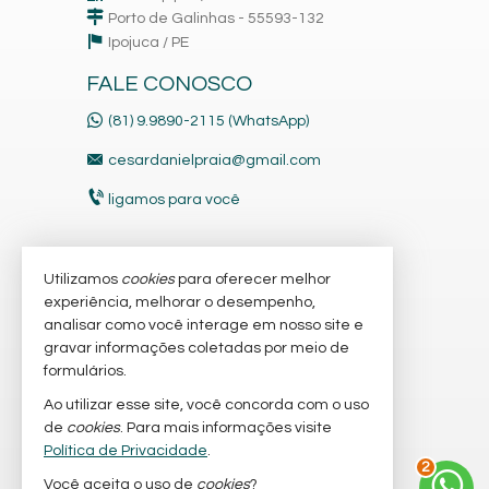
Porto de Galinhas - 55593-132
Ipojuca /
PE
FALE CONOSCO
(81) 9.9890-2115 (WhatsApp)
cesardanielpraia@gmail.com
ligamos para você
Utilizamos
cookies
para oferecer melhor
VEJA MAIS
experiência, melhorar o desempenho,
receba nosso newsletter
analisar como você interage em nosso site e
gravar informações coletadas por meio de
cadastre seu imóvel
formulários.
imóveis favoritos
Ao utilizar esse site, você concorda com o uso
de
cookies
. Para mais informações visite
mapa de imóveis
Política de Privacidade
.
3
Você aceita o uso de
cookies
?