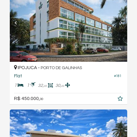
IPOJUCA -
PORTO DE GALINHAS
Flat
#181
1
1
32,
30,
00
00
R$ 450.000,
00