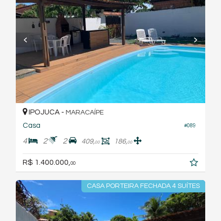
IPOJUCA -
MARACAÍPE
Casa
#089
4
2
2
409,
186,
00
00
R$ 1.400.000,
00
CASA PORTEIRA FECHADA 4 SUÍTES