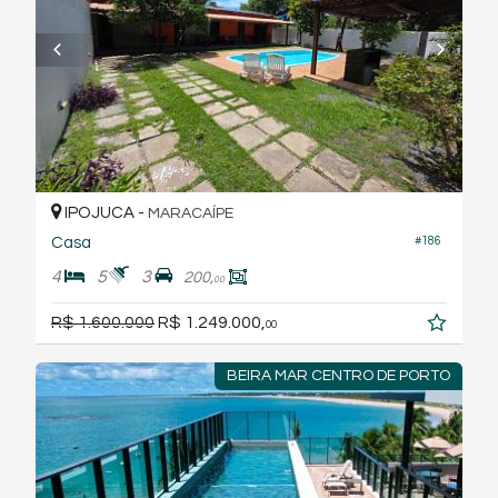
IPOJUCA -
MARACAÍPE
Casa
#186
4
5
3
200,
00
R$ 1.600.000
R$ 1.249.000,
00
BEIRA MAR CENTRO DE PORTO