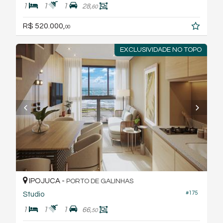
1
1
1
28,
60
R$ 520.000,
00
EXCLUSIVIDADE NO TOPO
IPOJUCA -
PORTO DE GALINHAS
#175
Studio
1
1
1
66,
50