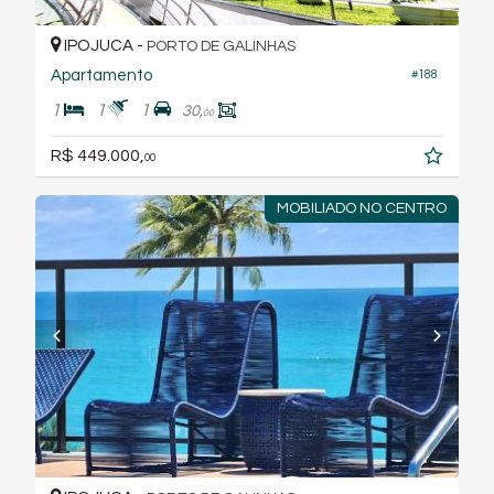
IPOJUCA -
PORTO DE GALINHAS
Apartamento
#188
1
1
1
30,
00
R$ 449.000,
00
MOBILIADO NO CENTRO