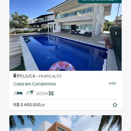
IPOJUCA -
MURO ALTO
#182
Casa em Condomínio
5
7
522,
86
R$ 5.400.000,
00