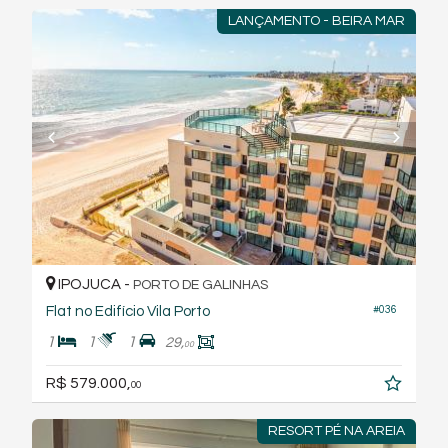
LANÇAMENTO - BEIRA MAR
IPOJUCA -
PORTO DE GALINHAS
Flat no Edifício Vila Porto
#036
1
1
1
29,
00
R$ 579.000,
00
RESORT PÉ NA AREIA