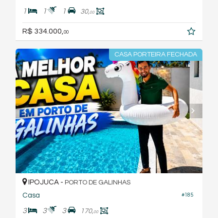
1
1
1
30,
00
R$ 334.000,
00
CASA PORTEIRA FECHADA
IPOJUCA -
PORTO DE GALINHAS
Casa
#185
3
3
3
170,
00