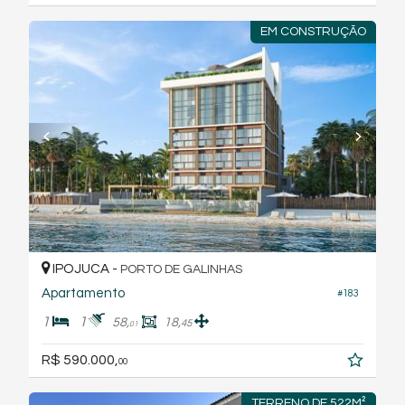
EM CONSTRUÇÃO
IPOJUCA -
PORTO DE GALINHAS
Apartamento
#183
1
1
58,
18,
45
01
R$ 590.000,
00
TERRENO DE 522M²