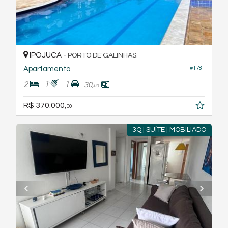
IPOJUCA -
PORTO DE GALINHAS
Apartamento
#178
2
1
1
30,
00
R$ 370.000,
00
3Q | SUÍTE | MOBILIADO