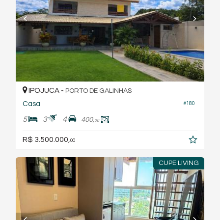
IPOJUCA -
PORTO DE GALINHAS
Casa
#180
5
3
4
400,
00
R$ 3.500.000,
00
CUPE LIVING