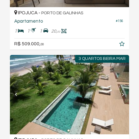
IPOJUCA -
PORTO DE GALINHAS
Apartamento
#156
1
1
1
20,
00
R$ 509.000,
00
3 QUARTOS BEIRA MAR