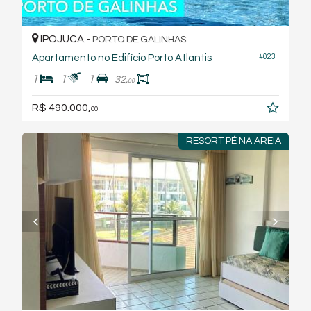
IPOJUCA -
PORTO DE GALINHAS
Apartamento no Edifício Porto Atlantis
#023
1
1
1
32,
00
R$ 490.000,
00
RESORT PÉ NA AREIA