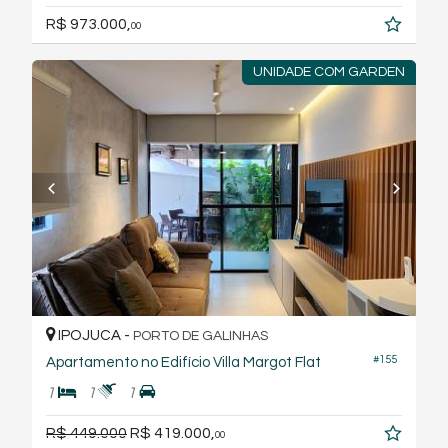
R$ 973.000,
00
UNIDADE COM GARDEN
IPOJUCA -
PORTO DE GALINHAS
#155
Apartamento no Edifício Villa Margot Flat
1
1
1
R$ 449.000
R$ 419.000,
00