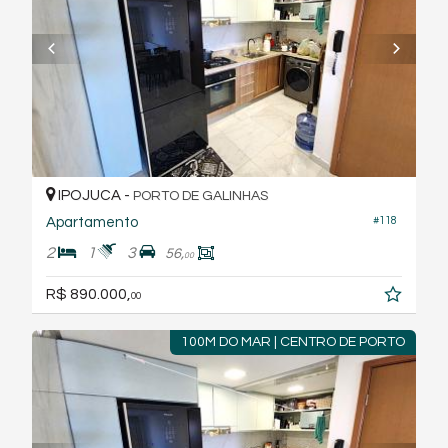
IPOJUCA -
PORTO DE GALINHAS
Apartamento
#118
2
1
3
56,
00
R$ 890.000,
00
100M DO MAR | CENTRO DE PORTO