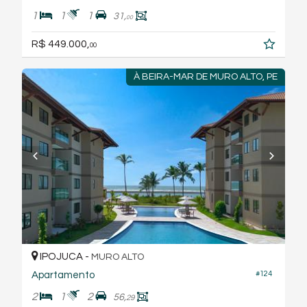
1
1
1
31,
00
R$ 449.000,
00
À BEIRA-MAR DE MURO ALTO, PE
IPOJUCA -
MURO ALTO
#124
Apartamento
2
1
2
56,
29