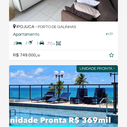
IPOJUCA -
PORTO DE GALINHAS
Apartamento
#177
3
1
1
77,
00
R$ 749.000,
00
UNIDADE PRONTA -