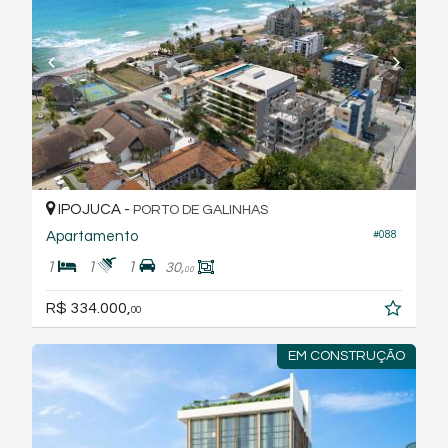
IPOJUCA -
PORTO DE GALINHAS
Apartamento
#088
1
1
1
30,
00
R$ 334.000,
00
EM CONSTRUÇÃO