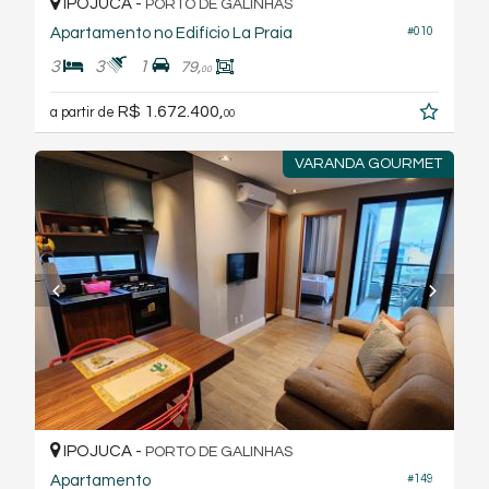
IPOJUCA -
PORTO DE GALINHAS
Apartamento no Edifício La Praia
#010
3
3
1
79,
00
R$ 1.672.400,
a partir de
00
VARANDA GOURMET
IPOJUCA -
PORTO DE GALINHAS
Apartamento
#149