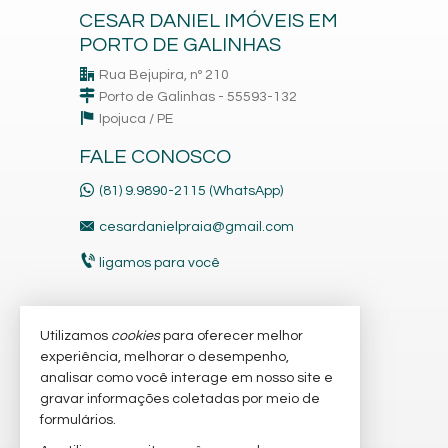
CESAR DANIEL IMÓVEIS EM
PORTO DE GALINHAS
Rua Bejupira, nº 210
Porto de Galinhas - 55593-132
Ipojuca /
PE
FALE CONOSCO
(81) 9.9890-2115 (WhatsApp)
cesardanielpraia@gmail.com
ligamos para você
Utilizamos
cookies
para oferecer melhor
VEJA MAIS
experiência, melhorar o desempenho,
receba nosso newsletter
analisar como você interage em nosso site e
gravar informações coletadas por meio de
cadastre seu imóvel
formulários.