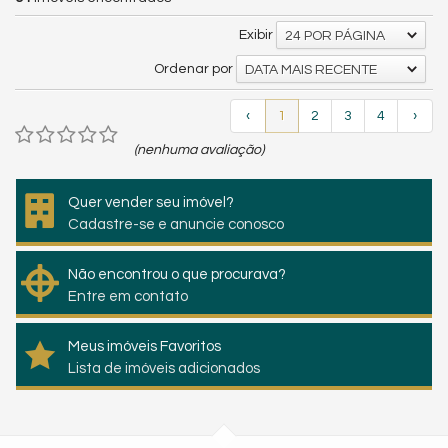
Exibir
24 POR PÁGINA
Ordenar por
DATA MAIS RECENTE
‹
1
2
3
4
›
(nenhuma avaliação)
Quer vender seu imóvel?
Cadastre-se e anuncie conosco
Não encontrou o que procurava?
Entre em contato
Meus imóveis Favoritos
Lista de imóveis adicionados