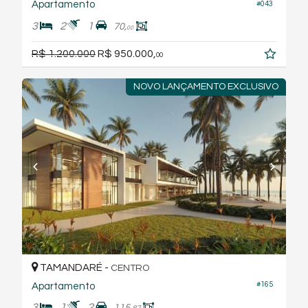
Apartamento
#043
3
2
1
70,
00
R$ 1.200.000
R$ 950.000,
00
NOVO LANÇAMENTO EXCLUSIVO
TAMANDARÉ -
CENTRO
#165
Apartamento
3
1
2
115,