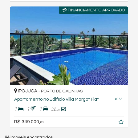
💳 FINANCIAMENTO APROVADO
IPOJUCA -
PORTO DE GALINHAS
Apartamento no Edifício Villa Margot Flat
#055
1
1
1
32,
00
R$ 349.000,
00
94
imóveis encontrados