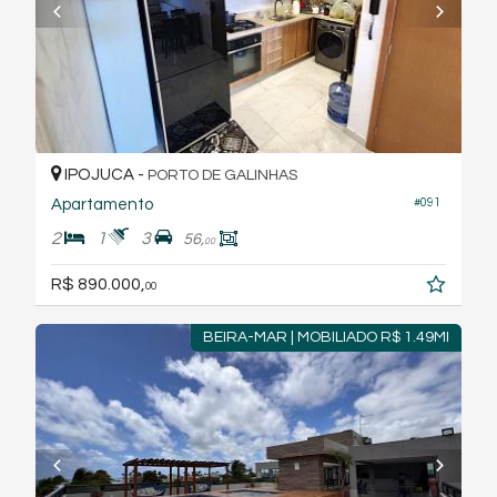
IPOJUCA -
PORTO DE GALINHAS
Apartamento
#091
2
1
3
56,
00
R$ 890.000,
00
BEIRA-MAR | MOBILIADO R$ 1.49MI