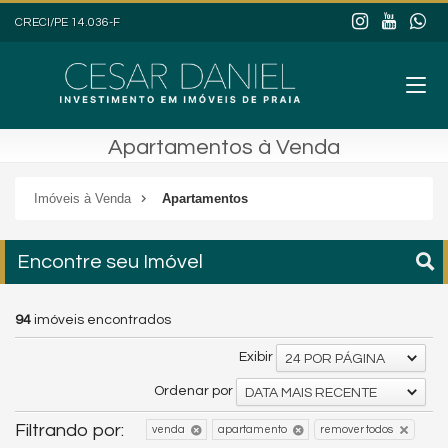
CRECI/PE 14.036-F
Apartamentos à Venda
Imóveis à Venda
Apartamentos
Encontre seu Imóvel
94
imóveis encontrados
Exibir
24 POR PÁGINA
Ordenar por
DATA MAIS RECENTE
Filtrando por:
venda
apartamento
remover todos