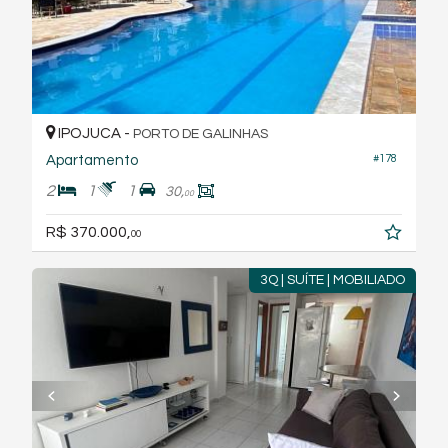
IPOJUCA -
PORTO DE GALINHAS
Apartamento
#178
2
1
1
30,
00
R$ 370.000,
00
3Q | SUÍTE | MOBILIADO