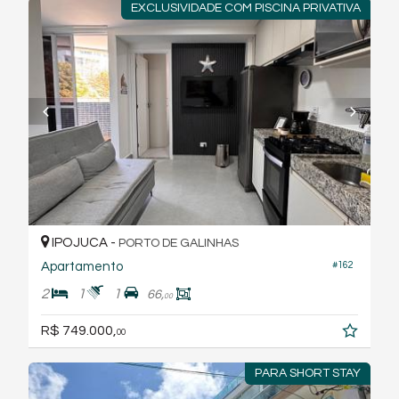
EXCLUSIVIDADE COM PISCINA PRIVATIVA
IPOJUCA -
PORTO DE GALINHAS
Apartamento
#162
2
1
1
66,
00
R$ 749.000,
00
PARA SHORT STAY