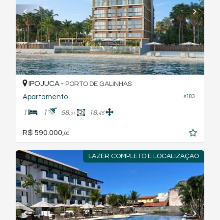
IPOJUCA -
PORTO DE GALINHAS
Apartamento
#183
1
1
58,
18,
45
01
R$ 590.000,
00
LAZER COMPLETO E LOCALIZAÇÃO