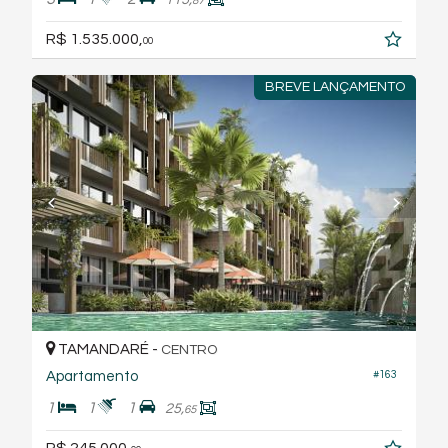
87
R$ 1.535.000,
00
BREVE LANÇAMENTO
TAMANDARÉ -
CENTRO
#163
Apartamento
1
1
1
25,
65
R$ 245.000,