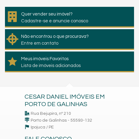
Quer vender seu imóvel?
Cadastre-se e anuncie conosco
Não encontrou o que procurava?
Entre em contato
Meus imóveis Favoritos
Lista de imóveis adicionados
CESAR DANIEL IMÓVEIS EM
PORTO DE GALINHAS
Rua Bejupira, nº 210
Porto de Galinhas - 55593-132
Ipojuca /
PE
FALE CONOSCO