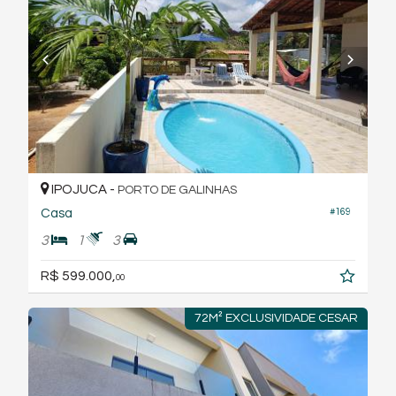
IPOJUCA -
PORTO DE GALINHAS
#169
Casa
3
1
3
R$ 599.000,
00
72M² EXCLUSIVIDADE CESAR