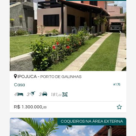
IPOJUCA -
PORTO DE GALINHAS
Casa
#176
4
3
3
181,
00
R$ 1.300.000,
00
COQUEIROS NA ÁREA EXTERNA