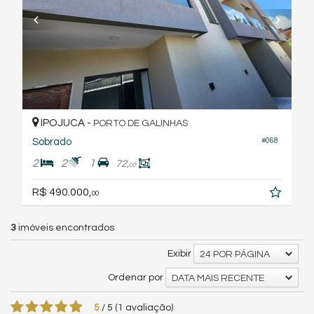
IPOJUCA -
PORTO DE GALINHAS
Sobrado
#068
2
2
1
72,
00
R$ 490.000,
00
3
imóveis encontrados
Exibir
24 POR PÁGINA
Ordenar por
DATA MAIS RECENTE
5
/
5
(
1
avaliação)