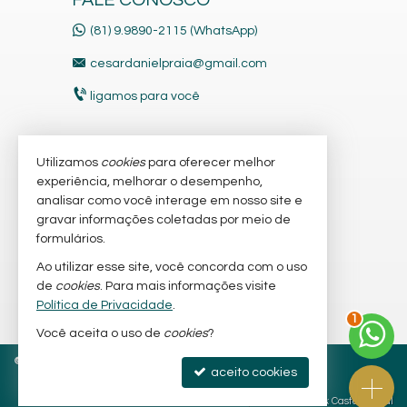
(81) 9.9890-2115 (WhatsApp)
cesardanielpraia@gmail.com
ligamos para você
Utilizamos
cookies
para oferecer melhor
VEJA MAIS
experiência, melhorar o desempenho,
receba nosso newsletter
analisar como você interage em nosso site e
gravar informações coletadas por meio de
cadastre seu imóvel
formulários.
imóveis favoritos
Ao utilizar esse site, você concorda com o uso
de
cookies
. Para mais informações visite
mapa de imóveis
2
Política de Privacidade
.
Você aceita o uso de
cookies
?
©
2026
CRECI/PE 14.036-F
Política de Privacidade
aceito cookies
Site para imobiliárias
: Castel Digital