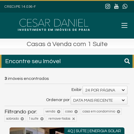
CRECI/PE 14.036-F
Casas à Venda com 1 Suíte
Encontre seu Imóvel
3
imóveis encontrados
Exibir
24 POR PÁGINA
Ordenar por
DATA MAIS RECENTE
Filtrando por:
venda
casa
casa em condomínio
sobrado
1 suíte
remover todos
4Q | SUÍTE | ENERGIA SOLAR