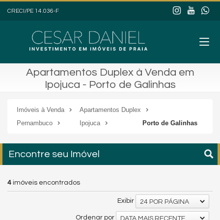
CRECI/PE 14.036-F
Apartamentos Duplex à Venda em
Ipojuca - Porto de Galinhas
Imóveis à Venda
Apartamentos Duplex
Pernambuco
Ipojuca
Porto de Galinhas
Encontre seu Imóvel
4
imóveis encontrados
Exibir
24 POR PÁGINA
Ordenar por
DATA MAIS RECENTE