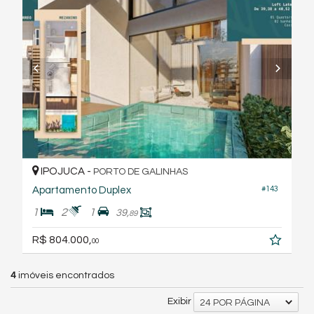
IPOJUCA -
PORTO DE GALINHAS
#143
Apartamento Duplex
1
2
1
39,
89
R$ 804.000,
00
4
imóveis encontrados
Exibir
24 POR PÁGINA