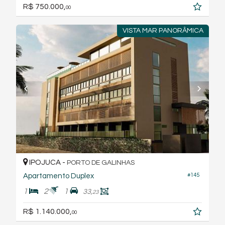
R$ 750.000,
00
VISTA MAR PANORÂMICA
IPOJUCA -
PORTO DE GALINHAS
#145
Apartamento Duplex
1
2
1
33,
23
R$ 1.140.000,
00