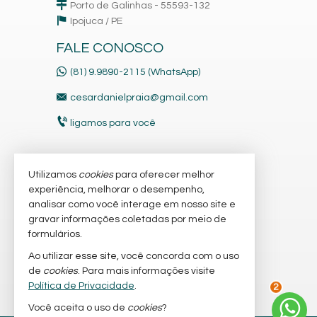
Porto de Galinhas - 55593-132
Ipojuca /
PE
FALE CONOSCO
(81) 9.9890-2115 (WhatsApp)
cesardanielpraia@gmail.com
ligamos para você
Utilizamos
cookies
para oferecer melhor
VEJA MAIS
experiência, melhorar o desempenho,
receba nosso newsletter
analisar como você interage em nosso site e
gravar informações coletadas por meio de
cadastre seu imóvel
formulários.
imóveis favoritos
Ao utilizar esse site, você concorda com o uso
de
cookies
. Para mais informações visite
mapa de imóveis
Política de Privacidade
.
2
Você aceita o uso de
cookies
?