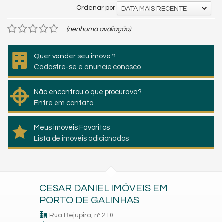
Ordenar por
DATA MAIS RECENTE
(nenhuma avaliação)
Quer vender seu imóvel?
Cadastre-se e anuncie conosco
Não encontrou o que procurava?
Entre em contato
Meus imóveis Favoritos
Lista de imóveis adicionados
CESAR DANIEL IMÓVEIS EM
PORTO DE GALINHAS
Rua Bejupira, nº 210