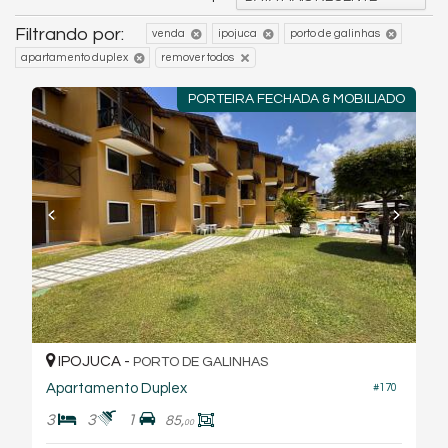
Filtrando por:
venda
ipojuca
porto de galinhas
apartamento duplex
remover todos
PORTEIRA FECHADA & MOBILIADO
IPOJUCA -
PORTO DE GALINHAS
Apartamento Duplex
#170
3
3
1
85,
00