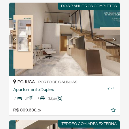
DOIS BANHEIROS COMPLETOS
IPOJUCA -
PORTO DE GALINHAS
#144
Apartamento Duplex
1
2
1
33,
50
R$ 809.600,
00
TÉRREO COM ÁREA EXTERNA