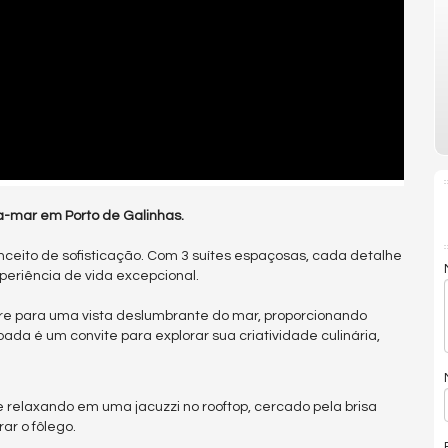
a-mar em Porto de Galinhas.
ceito de sofisticação. Com 3 suítes espaçosas, cada detalhe
eriência de vida excepcional.
bre para uma vista deslumbrante do mar, proporcionando
da é um convite para explorar sua criatividade culinária,
 relaxando em uma jacuzzi no rooftop, cercado pela brisa
ar o fôlego.