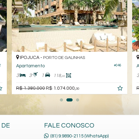
IPOJUCA -
PORTO DE GALINHAS
Apartamento Duplex
9
#170
3
3
1
85,
00
R$ 750.000,
R
00
 DE
FALE CONOSCO
(81) 9.9890-2115 (WhatsApp)