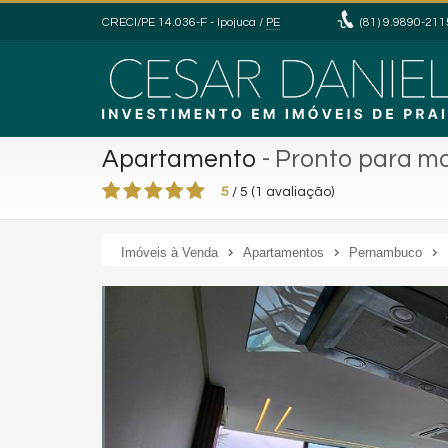
CRECI/PE 14.036-F
- Ipojuca /
PE
(81)
9.9890-211
Apartamento
- Pronto para m
5
/
5
(
1
avaliação)
Imóveis à Venda
Apartamentos
Pernambuco