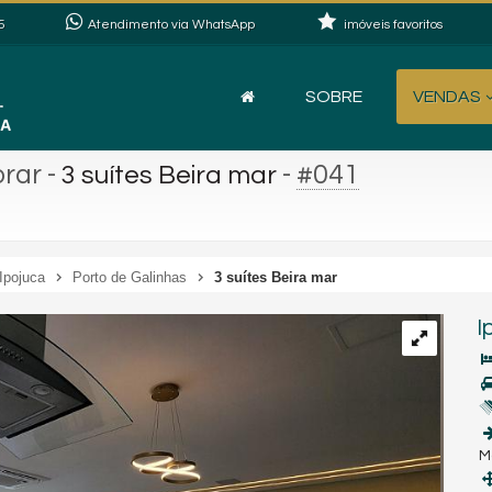
5
Atendimento via WhatsApp
imóveis favoritos
SOBRE
VENDAS
orar
-
-
#041
3 suítes Beira mar
Ipojuca
Porto de Galinhas
3 suítes Beira mar
I
M