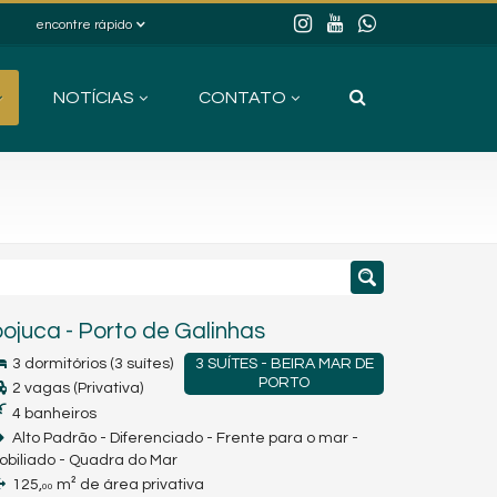
encontre rápido
NOTÍCIAS
CONTATO
pojuca
-
Porto de Galinhas
3 dormitórios (3 suítes)
3 SUÍTES - BEIRA MAR DE
PORTO
2 vagas (Privativa)
4 banheiros
Alto Padrão - Diferenciado - Frente para o mar -
obiliado - Quadra do Mar
125,
m² de área privativa
00