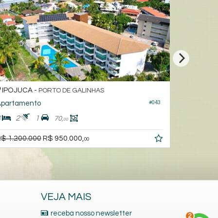
IPOJUCA -
PORTO DE GALINHAS
Apartamento
#177
3
1
1
77,
00
$ 749.000,
00
VEJA MAIS
receba nosso newsletter
2