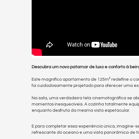
Descubra um novo patamar de luxo e conforto à beir
Este magnífico apartamento de 125m² redefine o con
foi cuidadosamente projetado para oferecer uma exp
Na sala, uma verdadeira tela cinematográfica se a
momentos inesquecíveis. A cozinha totalmente equipa
enquanto desfruta da mesma vista espetacular.
E para completar essa experiência única, imagine-se
refrescante do oceano e uma vista panorâmica de tir