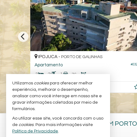
IPOJUCA -
PORTO DE GALINHAS
Apartamento
#043
#15
2
1
1
76,
00
Utilizamos
cookies
para oferecer melhor
R$ 1.490.000,
00
experiência, melhorar o desempenho,
analisar como você interage em nosso site e
gravar informações coletadas por meio de
formulários.
Ao utilizar esse site, você concorda com o uso
CESAR DANIEL IMÓVEIS EM PORTO
de
cookies
. Para mais informações visite
GALINHAS
Política de Privacidade
.