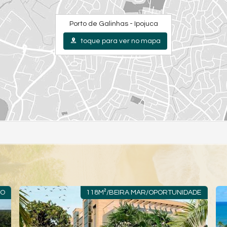
Porto de Galinhas - Ipojuca
toque para ver no mapa
MI
PORTEIRA FECHADA & MOBILIADO