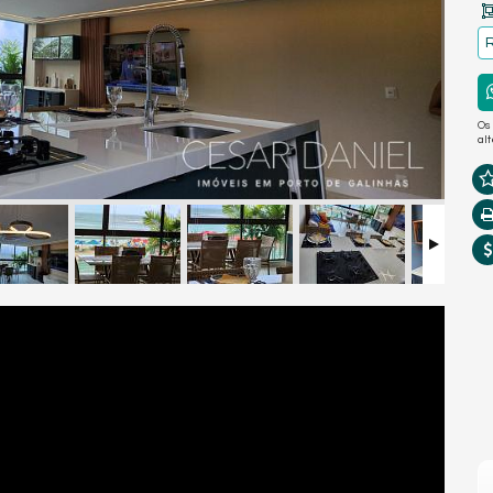
R
Os
al