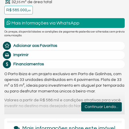
32,
m² de área total
95
R$ 585.000,
00
Mais Informações via WhatsApp
Os preços, disponibilidades e condições de pagamento poderão ser alterados sem prévia
comunicação.
Adicionar aos Favoritos
Imprimir
Financiamentos
O Porto Ibiza é um projeto exclusivo em Porto de Galinhas, com
apenas 33 unidades distribuídas em 4 pavimentos. Flats de 33
m² a 55 m², ideais para investimento em aluguel por temporada
ou para desfrutar momentos únicos à beira-mar.
Valores a partir de R$ 586 mil e condições atrativas para você
investir no destino mais desejado do Nordeste.
Continuar Lendo...
Área total: 982 m²
Pavimentos: Térreo + 3 andares
Mais informações sobre este imóvel