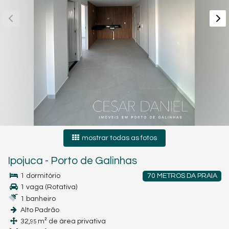
mostrar todas as fotos
Ipojuca
-
Porto de Galinhas
1 dormitório
70 METROS DA PRAIA
1 vaga (Rotativa)
1 banheiro
Alto Padrão
32,
m² de área privativa
95