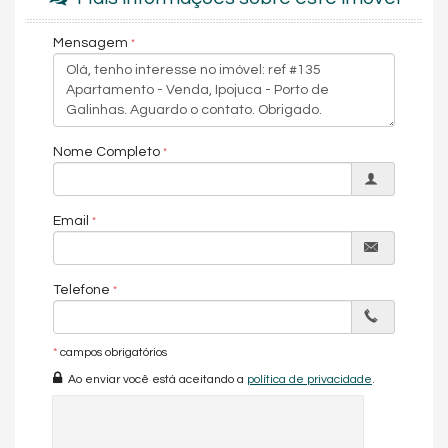
Total de unidades: 33
Tipos: 1 dormitório
Áreas: 33 m² e 55 m²
Mensagem
Vagas: rotativas
1 elevador
Localização: Rua da Esperança, 180, Porto de Galinhas - PE
Características do Empreendimento
Bar
Nome Completo
Salão de Festas
Piscina
Espaço Gourmet
Portaria 24h
Email
Captação de Água
Portão Eletrônico
Piscina Infantil
Bicicletário
Telefone
Câmeras de Segurança
Gás Central
Elevador
*
campos obrigatórios
RoofTop
Lounge
Ao enviar você está aceitando a
política de privacidade
.
Acessibilidade para PNE