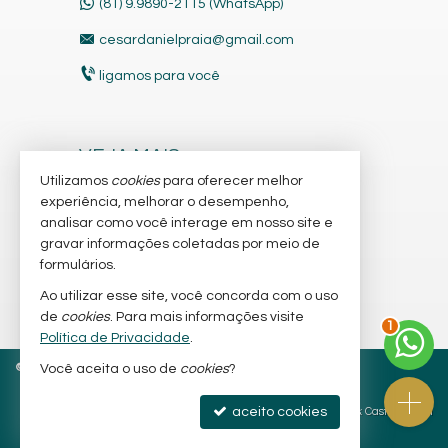
(81) 9.9890-2115 (WhatsApp)
cesardanielpraia@gmail.com
ligamos para você
VEJA MAIS
Utilizamos
cookies
para oferecer melhor
receba nosso newsletter
experiência, melhorar o desempenho,
analisar como você interage em nosso site e
cadastre seu imóvel
gravar informações coletadas por meio de
imóveis favoritos
formulários.
Ao utilizar esse site, você concorda com o uso
mapa de imóveis
2
de
cookies
. Para mais informações visite
Política de Privacidade
.
©
2026
CRECI/PE 14.036-F
Política de Privacidade
Você aceita o uso de
cookies
?
aceito cookies
Site para imobiliárias
: Castel Digital