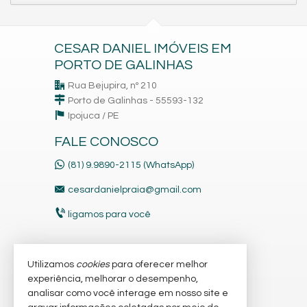
CESAR DANIEL IMÓVEIS EM
PORTO DE GALINHAS
Rua Bejupira, nº 210
Porto de Galinhas - 55593-132
Ipojuca /
PE
FALE CONOSCO
(81) 9.9890-2115 (WhatsApp)
cesardanielpraia@gmail.com
ligamos para você
Utilizamos
cookies
para oferecer melhor
VEJA MAIS
experiência, melhorar o desempenho,
receba nosso newsletter
analisar como você interage em nosso site e