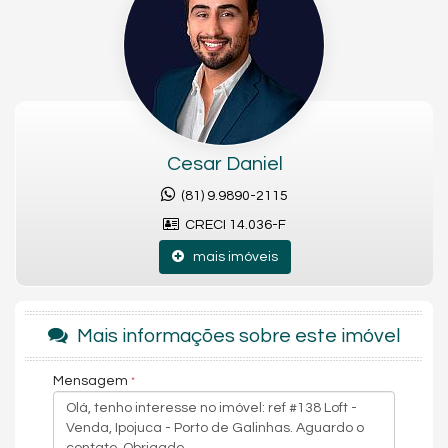
Detalhes internos:
• Salas
• Interfone
• Água individual
📍 R. Merepe III – Porto de Galinhas, Ipojuca – PE, a 51 km do
Aeroporto Internacional do Recife.
Cesar Daniel
(81) 9.9890-2115
Área privativa: 24,50 m²
CRECI 14.036-F
Andar: 3º pavimento
Banheiros: 1
mais imóveis
Vaga: 1 garagem
Características do Imóvel
Ar Condicionado
Andar Alto
Mais informações sobre este imóvel
Decorado
Acabamento em Gesso
Mensagem
Fechadura Eletrônica
Mezanino
Sala de Estar
Cozinha