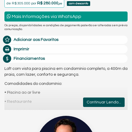
R$ 280.000,
de
R$ 305.000
por
com desconto
00
Mais Informações via WhatsApp
Os preços, disponibilidades e condições de pagamento poderão ser alterados sem prévia
comunicação.
Adicionar aos Favoritos
Imprimir
Financiamentos
Loft com vista para piscina em condomínio completo, a 400m da
praia, com lazer, conforto e segurança.
Comodidades do condomínio:
• Piscina ao ar livre
• Restaurante
Continuar Lendo...
• Quadra de beach tênis
• Jardim amplo
• Recepção 24h