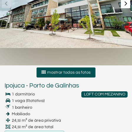
mostrar todas as fotos
Ipojuca
-
Porto de Galinhas
1 dormitório
LOFT COM MEZANINO
1 vaga (Rotativa)
1 banheiro
Mobiliado
24,
m² de área privativa
50
24,
m² de área total
50