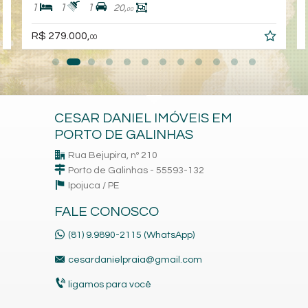
1
1
1
20,
00
R$ 279.000,
00
CESAR DANIEL IMÓVEIS EM
PORTO DE GALINHAS
Rua Bejupira, nº 210
Porto de Galinhas - 55593-132
Ipojuca /
PE
FALE CONOSCO
(81) 9.9890-2115 (WhatsApp)
cesardanielpraia@gmail.com
ligamos para você