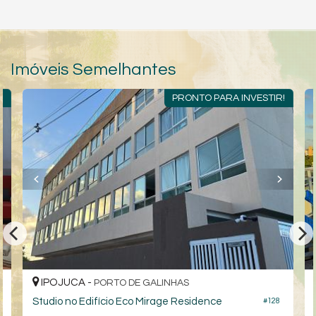
Imóveis Semelhantes
O
PRONTO PARA INVESTIR!
IPOJUCA -
PORTO DE GALINHAS
Studio no Edifício Eco Mirage Residence
#128