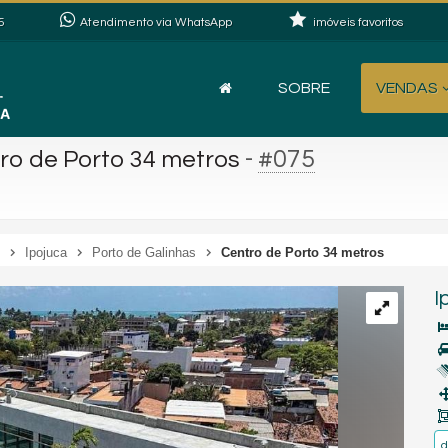
5
Atendimento via WhatsApp
imóveis favoritos
SOBRE
VENDAS
-
#075
ro de Porto 34 metros
Ipojuca
Porto de Galinhas
Centro de Porto 34 metros
I