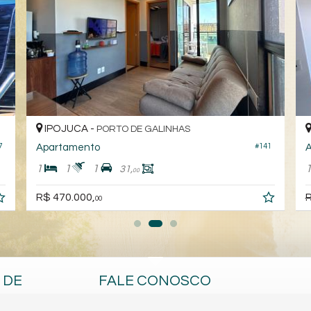
IPOJUCA -
PORTO DE GALINHAS
Apartamento
A
7
#141
1
1
1
31,
00
R$ 470.000,
R
00
 DE
FALE CONOSCO
(81) 9.9890-2115 (WhatsApp)