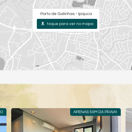
Porto de Galinhas - Ipojuca
toque para ver no mapa
RO
APENAS 50M DA PRAIA!