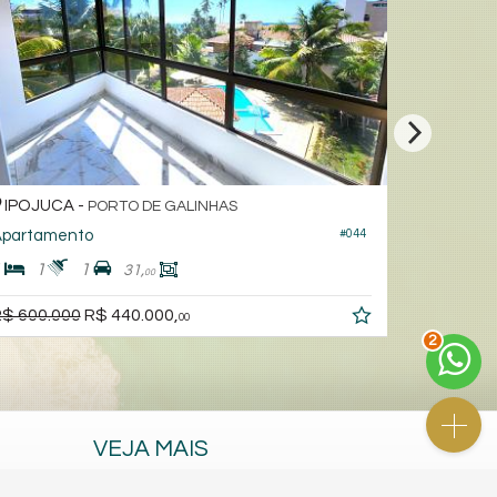
IPOJUCA -
IPOJUC
PORTO DE GALINHAS
partamento
Apartame
#044
1
1
1
1
1
31,
00
R$ 430.0
$ 600.000
R$ 440.000,
00
2
VEJA MAIS
receba nosso newsletter