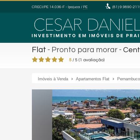
CRECI/PE 14.036-F
- Ipojuca /
PE
(81)
9.9890-211
Flat
- Pronto para morar
-
Cent
5
/
5
(
1
avaliação)
Imóveis à Venda
Apartamentos Flat
Pernambuco