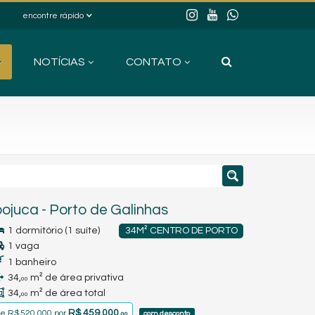
encontre rápido
NOTÍCIAS
CONTATO
pojuca
-
Porto de Galinhas
1 dormitório (1 suíte)
34M² CENTRO DE PORTO
1 vaga
1 banheiro
34,
m² de área privativa
00
34,
m² de área total
00
R$ 459.000,
de
R$ 520.000
por
com desconto
00