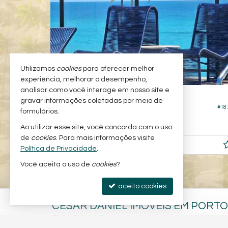
Utilizamos
cookies
para oferecer melhor
experiência, melhorar o desempenho,
analisar como você interage em nosso site e
IPOJUCA -
PORTO DE GALINHAS
gravar informações coletadas por meio de
Apartamento
#188
#18
formulários.
1
1
1
30,
00
Ao utilizar esse site, você concorda com o uso
de
cookies
. Para mais informações visite
R$ 449.000,
00
Política de Privacidade
.
Você aceita o uso de
cookies
?
aceito cookies
CESAR DANIEL IMÓVEIS EM PORTO
GALINHAS