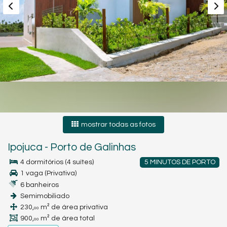
mostrar todas as fotos
Ipojuca
-
Porto de Galinhas
4 dormitórios (4 suítes)
5 MINUTOS DE PORTO
1 vaga (Privativa)
6 banheiros
Semimobiliado
230,
m² de área privativa
00
900,
m² de área total
00