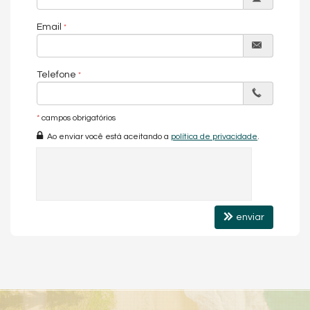
Decorado
Fechadura Eletrônica
Email
Aceita Pet
Características do Empreendimento
Piscina
Telefone
Câmeras de Segurança
Entrada para Banhistas
*
campos obrigatórios
Ao enviar você está aceitando a
política de privacidade
.
enviar