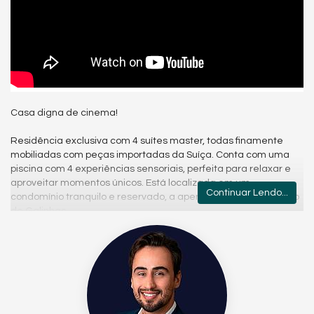
Casa digna de cinema!
Residência exclusiva com 4 suítes master, todas finamente
mobiliadas com peças importadas da Suíça. Conta com uma
piscina com 4 experiências sensoriais, perfeita para relaxar e
aproveitar momentos únicos. Está localizada em um
Continuar Lendo...
condomínio tranquilo e reservado, a apenas 5 minutos de Porto
de Galinhas.
Em um terreno generoso de 900m², com 230m² de área
construída, essa casa é um verdadeiro espetáculo de
sofisticação, conforto e design contemporâneo.
📍 Localização privilegiada: