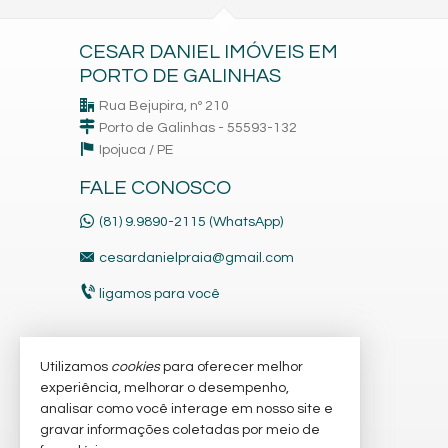
CESAR DANIEL IMÓVEIS EM
PORTO DE GALINHAS
Rua Bejupira, nº 210
Porto de Galinhas - 55593-132
Ipojuca /
PE
FALE CONOSCO
(81) 9.9890-2115 (WhatsApp)
cesardanielpraia@gmail.com
ligamos para você
Utilizamos
cookies
para oferecer melhor
VEJA MAIS
experiência, melhorar o desempenho,
receba nosso newsletter
analisar como você interage em nosso site e
gravar informações coletadas por meio de
cadastre seu imóvel