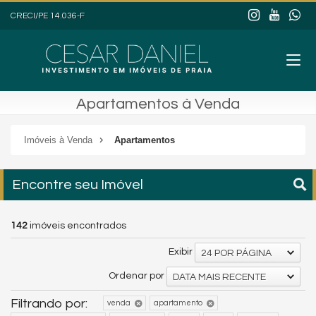
CRECI/PE 14.036-F
Apartamentos à Venda
Imóveis à Venda
Apartamentos
Encontre seu Imóvel
142
imóveis encontrados
Exibir
24 POR PÁGINA
Ordenar por
DATA MAIS RECENTE
Filtrando por:
venda
apartamento