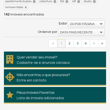
apartamento duplex
cobertura
flat
loft
studio
remover todos
142
imóveis encontrados
Exibir
24 POR PÁGINA
Ordenar por
DATA MAIS RECENTE
‹
1
2
3
4
›
»
Quer vender seu imóvel?
Cadastre-se e anuncie conosco
Não encontrou o que procurava?
Entre em contato
Meus imóveis Favoritos
Lista de imóveis adicionados