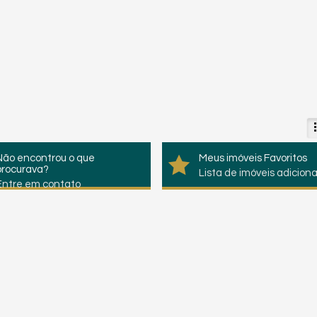
Não encontrou o que
Meus imóveis Favoritos
procurava?
Lista de imóveis adicion
Entre em contato