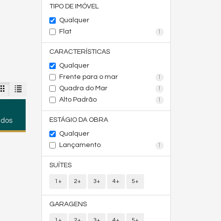
TIPO DE IMÓVEL
Qualquer
Flat
1
CARACTERÍSTICAS
Qualquer
Frente para o mar
1
Quadra do Mar
1
Alto Padrão
1
ESTÁGIO DA OBRA
ados
Qualquer
Lançamento
1
SUÍTES
1+
2+
3+
4+
5+
GARAGENS
1+
2+
3+
4+
5+