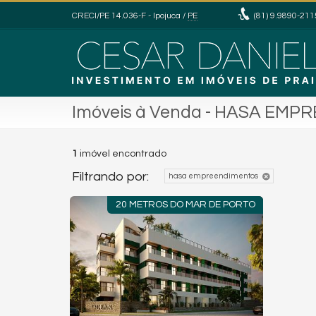
CRECI/PE 14.036-F
- Ipojuca /
PE
(81)
9.9890-211
Imóveis à Venda - HASA EM
1
imóvel encontrado
Filtrando por:
hasa empreendimentos
20 METROS DO MAR DE PORTO