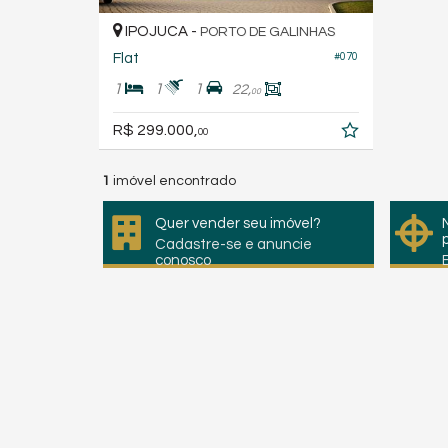
IPOJUCA -
PORTO DE GALINHAS
Flat
#070
1
1
1
22,
00
R$ 299.000,
00
1
imóvel encontrado
Quer vender seu imóvel?
Cadastre-se e anuncie
conosco